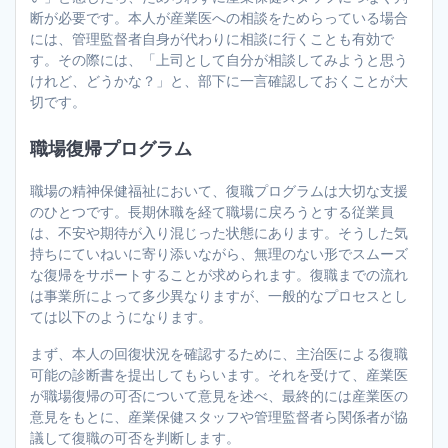
断が必要です。本人が産業医への相談をためらっている場合
には、管理監督者自身が代わりに相談に行くことも有効で
す。その際には、「上司として自分が相談してみようと思う
けれど、どうかな？」と、部下に一言確認しておくことが大
切です。
職場復帰プログラム
職場の精神保健福祉において、復職プログラムは大切な支援
のひとつです。長期休職を経て職場に戻ろうとする従業員
は、不安や期待が入り混じった状態にあります。そうした気
持ちにていねいに寄り添いながら、無理のない形でスムーズ
な復帰をサポートすることが求められます。復職までの流れ
は事業所によって多少異なりますが、一般的なプロセスとし
ては以下のようになります。
まず、本人の回復状況を確認するために、主治医による復職
可能の診断書を提出してもらいます。それを受けて、産業医
が職場復帰の可否について意見を述べ、最終的には産業医の
意見をもとに、産業保健スタッフや管理監督者ら関係者が協
議して復職の可否を判断します。