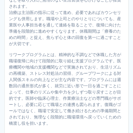
されます。
治療は主治医の指示に従って進め、必要であればカウンセリ
ングも併用します。職場や上司とのやりとりについても、産
業医や人事担当者を通して連絡を取ることで、復帰に向けた
準備を段階的に進めやすくなります。休職期間は「療養のた
めの時間」と捉え、焦らず心と体の回復を第一に過ごすこと
が大切です。
リワークプログラムとは、精神的な不調などで休職した方が
職場復帰に向けて段階的に取り組む支援プログラムです。医
療機関や地域の支援機関などで実施されており、生活リズム
の再構築、ストレス対処法の習得、グループワークによる対
人関係スキルの向上などが主な内容です。プログラムには週
数回の通所形式が多く、就労に近い形で一日を過ごすことに
よって、仕事のリズムや集中力を少しずつ取り戻すことが目
的です。医師や臨床心理士、作業療法士などの専門職がサポ
ートし、必要に応じて職場との連携も図られます。復職がゴ
ールではなく、職場で安定して働き続けるための準備期間と
されており、無理なく段階的に職場環境へ戻っていくための
橋渡し役を担います。