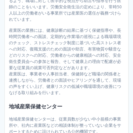
るよう、職場に対して医学的な視点から助言や指導を行う医
師のことをいいます。労働安全衛生法の定めにより、常時50
人以上の労働者がいる事業所では産業医の選任が義務づけら
れています。
産業医の業務には、健康診断の結果に基づく保健指導や、長
時間労働者への面談、定期的な作業場の巡視による職場環境
のチェック、ストレスチェック制度に基づいた高ストレス者
への対応、復職支援のための面談や助言、有害物質や騒音な
どのリスクへの対応、労働者からの健康相談への対応、安全
衛生委員会への参加と報告、そして健康上の理由で配慮が必
要な従業員の就業可否判定などがあります。
産業医は、事業者や人事担当者、保健師など職場の関係者と
連携しながら、労働者との面談やヒアリングを通して、現場
の声をすくい上げ、健康リスクの低減や職場環境の改善につ
なげる取り組みを行います。
地域産業保健センター
地域産業保健センターは、従業員数が少ない中小規模の事業
所や、社内に産業医などの相談体制が整っていない企業をサ
ポートするために設けられている公的機関です。