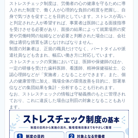
ストレスチェック制度は、労働者の心の健康を守るために導
入された制度で、働く人が心理的な負担の程度を把握し、自
身で気づきを促すことを目的としています。ストレスが高い
と判定された人が希望すれば、事業者は医師による面接指導
を受けさせる必要があり、面接の結果によって就業場所の変
更や労働時間の短縮などが必要と判断された場合には、会社
側は適切な措置を講じなければなりません。
制度の対象者は、正規の職員だけでなく、パートタイムや派
遣社員なども含まれ、幅広い働き方に対応しています。
ストレスチェックの実施においては、医師や保健師のほか、
一定の研修を受けた歯科医師、看護師、精神保健福祉士、公
認心理師などが「実施者」となることができます。また、個
人の健康管理に加え、職場全体の環境改善を目的に、部署単
位などの集団結果を集計・分析することも行われます。
なお、ストレスチェックの情報は守秘義務のもとに管理され
ており、これに違反した場合は刑罰の対象となることもあり
ます。