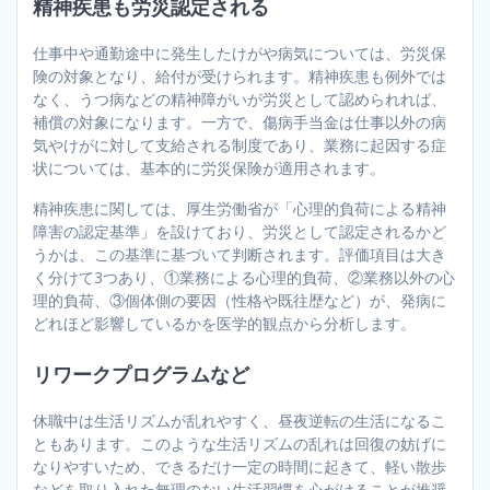
精神疾患も労災認定される
仕事中や通勤途中に発生したけがや病気については、労災保
険の対象となり、給付が受けられます。精神疾患も例外では
なく、うつ病などの精神障がいが労災として認められれば、
補償の対象になります。一方で、傷病手当金は仕事以外の病
気やけがに対して支給される制度であり、業務に起因する症
状については、基本的に労災保険が適用されます。
精神疾患に関しては、厚生労働省が「心理的負荷による精神
障害の認定基準」を設けており、労災として認定されるかど
うかは、この基準に基づいて判断されます。評価項目は大き
く分けて3つあり、①業務による心理的負荷、②業務以外の心
理的負荷、③個体側の要因（性格や既往歴など）が、発病に
どれほど影響しているかを医学的観点から分析します。
リワークプログラムなど
休職中は生活リズムが乱れやすく、昼夜逆転の生活になるこ
ともあります。このような生活リズムの乱れは回復の妨げに
なりやすいため、できるだけ一定の時間に起きて、軽い散歩
などを取り入れた無理のない生活習慣を心がけることが推奨