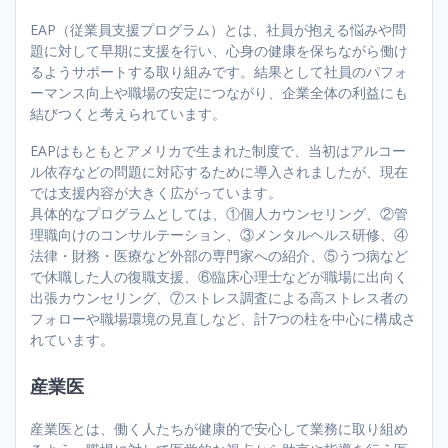
EAP（従業員支援プログラム）とは、社員が抱える悩みや問
題に対して早期に支援を行い、心身の健康を保ちながら働け
るようサポートする取り組みです。結果として社員のパフォ
ーマンス向上や職場の安定につながり、企業全体の利益にも
結びつくと考えられています。
EAPはもともとアメリカで生まれた制度で、当初はアルコー
ル依存などの問題に対応するために導入されましたが、現在
では支援内容が大きく広がっています。
具体的なプログラムとしては、①個人カウンセリング、②管
理職向けのコンサルテーション、③メンタルヘルス研修、④
法律・財務・医療など外部の専門家への紹介、⑤うつ病など
で休職した人の復職支援、⑥臨床心理士などが職場に出向く
出張カウンセリング、⑦ストレス調査による高ストレス者の
フォローや職場環境の見直しなど、計7つの柱を中心に構成さ
れています。
産業医
産業医とは、働く人たちが健康的で安心して業務に取り組め