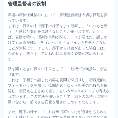
管理監督者の役割
職場の精神保健福祉において、管理監督者は大切な役割を担
っています。
まずは、日常の中で部下の様子をよく観察し、「いつもと違
う」と感じた変化を見逃さないことが第一歩です。たとえ
ば、表情が暗い、遅刻や欠勤が続く、ミスが増えた、話しか
けても反応が鈍い…そういった小さなサインを見落とさない
ことが大切です。そして、部下から相談があった場合には、
否定せず、焦らず、ていねいに話を聞く姿勢が求められま
す。
話を聞くときに役立つ手法として、「動機づけ面接法」があ
ります。
これは、①相手の話した内容を質問で深掘りし、②肯定的な
フィードバックを加え、③聞き返しながら相手の気持ちを確
認し、④要点をまとめて返す、という4つのステップで構成さ
れています。この方法を用いることで、部下の気持ちに寄り
添いながら、前向きな変化を引き出しやすくなります。
また、部下の様子に「これは専門家の助けが必要かもしれな
い」と感じたら、ためらわずに産業保健スタッフにつなぐ判