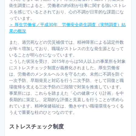
衛生調査によると、労働者の約6割が仕事に関する強いストレ
スを感じているとされており、心の不調が日常的な課題にな
っています。
＞ 厚生労働省／平成30年 労働安全衛生調査（実態調査）結
果の概況
また、過労死などの労災補償では、精神障害による認定件数
が年々増加しており、職場がストレスの主な発生源となって
いることが明らかになっています。
こうした状況を受け、2015年からは50人以上の事業所を対象
にストレスチェック制度が義務化されました。厚生労働省
は、労働者のメンタルヘルスを守るため、未然に不調を防ぐ
一次予防、早期発見と対応を行う二次予防、そして回復と職
場復帰を支える三次予防の三段階で対策を推進しています。
事業所には、これらを踏まえた「心の健康づくり計画」を中
長期的に策定し、定期的な評価と見直しを行うことが求めら
れています。精神保健福祉は、働きやすい職場環境をつくる
うえで重要な柱のひとつなのです。
ストレスチェック制度