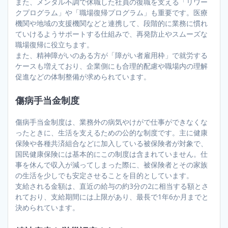
また、メンタル不調で休職した社員の復職を支える「リワー
クプログラム」や「職場復帰プログラム」も重要です。医療
機関や地域の支援機関などと連携して、段階的に業務に慣れ
ていけるようサポートする仕組みで、再発防止やスムーズな
職場復帰に役立ちます。
また、精神障がいのある方が「障がい者雇用枠」で就労する
ケースも増えており、企業側にも合理的配慮や職場内の理解
促進などの体制整備が求められています。
傷病手当金制度
傷病手当金制度は、業務外の病気やけがで仕事ができなくな
ったときに、生活を支えるための公的な制度です。主に健康
保険や各種共済組合などに加入している被保険者が対象で、
国民健康保険には基本的にこの制度は含まれていません。仕
事を休んで収入が減ってしまった際に、被保険者とその家族
の生活を少しでも安定させることを目的としています。
支給される金額は、直近の給与の約3分の2に相当する額とさ
れており、支給期間には上限があり、最長で1年6か月までと
決められています。