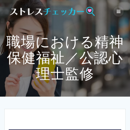
Skip
to
content
職場における精神
保健福祉／公認心
理士監修