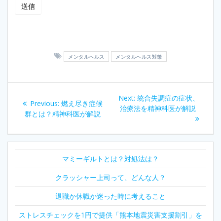
メンタルヘルス
メンタルヘルス対策
投
Next
Next:
統合失調症の症状、
Previous
Previous:
燃え尽き症候
稿
post:
治療法を精神科医が解説
post:
群とは？精神科医が解説
ナ
ビ
マミーギルトとは？対処法は？
ゲ
クラッシャー上司って、どんな人？
ー
退職か休職か迷った時に考えること
シ
ストレスチェックを1円で提供「熊本地震災害支援割引」を