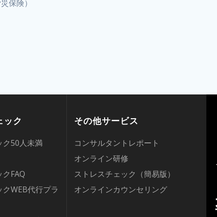
労災保険）
ェック
その他サービス
ク50人未満
コンサルタントレポート
オンライン研修
クFAQ
ストレスチェック（簡易版）
クWEB代行プラ
オンラインカウンセリング