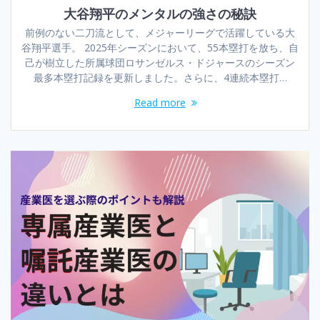
大谷翔平のメンタルの強さの秘訣
前例のない二刀流として、メジャーリーグで活躍している大
谷翔平選手。 2025年シーズンにおいて、55本塁打を放ち、自
己が樹立した所属球団ロサンゼルス・ドジャースのシーズン
最多本塁打記録を更新しました。さらに、4連続本塁打…
Read more