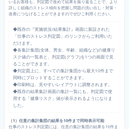
いるお客様も、判定図で改めて結果を振り返ることで、より
詳しく組織のストレス傾向を把握し問題の洗い出し・対策・
改善につなげることができますのでぜひご利用ください。
◆既存の『実施状況/結果集計』画面に新設された
「仕事のストレス判定図」のリンクからご利用いた
だけます。
◆各集計集団(全体、男女、年齢、組織など)の健康リ
スク値の一覧表と、判定図(グラフ)を1つの画面で見
ることができます。
◆判定図上に、すべての集計集団から最大10件まで
同時にプロットすることができます。
◆印刷時は、見やすいレイアウトに調整されます。
◆既存の結果集計画面の集計一覧にも、判定図で使
用する「健康リスク」値が表示されるようになりま
した。
（1）任意の集計集団の結果を10件まで同時表示可能
仕事のストレス判定図には、任意の集計集団の結果を10件ま