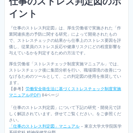
仕事のストレス判定図のポ
イント
『仕事のストレス判定図』は、厚生労働省で実施された「作
業関連疾患の予防に関する研究」によって開発されたもの
で、ストレスチェックの結果から仕事上のストレス要因を評
価し、従業員のストレス反応や健康リスクにどの程度影響を
与えているかを判定するための方法です。
厚生労働省「ストレスチェック制度実施マニュアル」では、
ストレスチェック後に集団分析を行い、職場環境の改善につ
なげるためのツールとして、この判定図の使用を推奨してい
ます。
【参考】
労働安全衛生法に基づくストレスチェック制度実施
マニュアル(PDF)
84ページ
「仕事のストレス判定図」について下記の研究・開発元で詳
しく解説されています。併せてご覧ください。をご参照くだ
さい。
「仕事のストレス判定図」マニュアル
– 東京大学大学院医学
系研究科 精神保健学分野