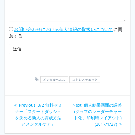
お問い合わせにおける個人情報の取扱いについて
に同
意する
メンタルヘルス
ストレスチェック
投
Previous
Next
Previous:
3/2 無料セミ
Next:
個人結果画面の調整
稿
post:
post:
ナー「スタートダッシュ
(グラフのレーダーチャー
を決める 新人の育成方法
ト化、印刷時レイアウト)
ナ
とメンタルケア」
(2017/1/27)