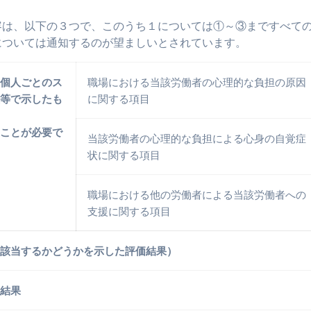
容は、以下の３つで、このうち１については①～③まですべて
については通知するのが望ましいとされています。
（個人ごとのス
職場における当該労働者の心理的な負担の原因
表等で示したも
に関する項目
むことが必要で
当該労働者の心理的な負担による心身の自覚症
状に関する項目
職場における他の労働者による当該労働者への
支援に関する項目
に該当するかどうかを示した評価結果）
定結果