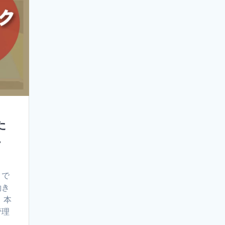
た
・
クで
働き
、本
管理
…