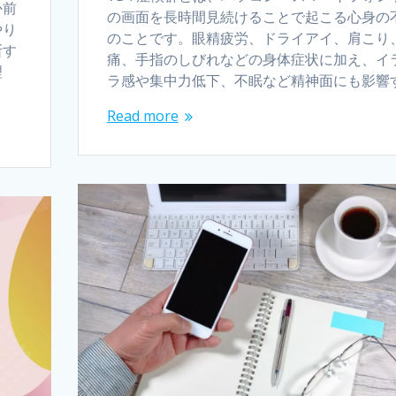
か前
の画面を長時間見続けることで起こる心身の
やり
のことです。眼精疲労、ドライアイ、肩こり
断す
痛、手指のしびれなどの身体症状に加え、イ
理
ラ感や集中力低下、不眠など精神面にも影響
Read more