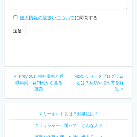
個人情報の取扱いについて
に同意する
投
Previous
Next
Previous:
精神疾患と退
Next:
リワークプログラム
稿
post:
post:
職勧奨～裁判例から見る
とは？種類や進め方を解
課題
説
ナ
ビ
マミーギルトとは？対処法は？
ゲ
クラッシャー上司って、どんな人？
ー
退職か休職か迷った時に考えること