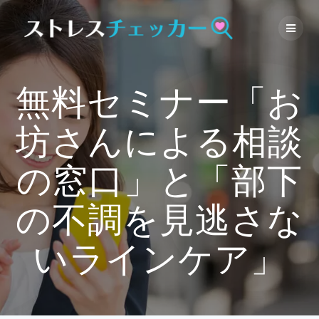
Skip
to
content
無料セミナー「お
坊さんによる相談
の窓口」と「部下
の不調を見逃さな
いラインケア」