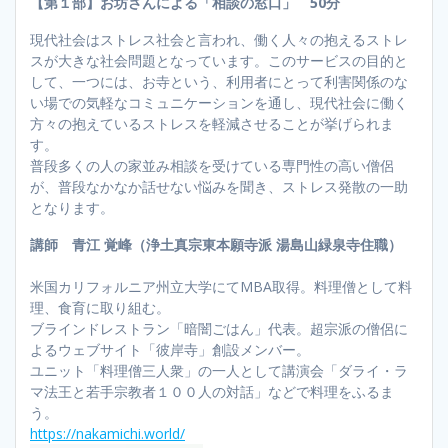
【第１部】お坊さんによる「相談の窓口」 50分
現代社会はストレス社会と言われ、働く人々の抱えるストレ
スが大きな社会問題となっています。このサービスの目的と
して、一つには、お寺という、利用者にとって利害関係のな
い場での気軽なコミュニケーションを通し、現代社会に働く
方々の抱えているストレスを軽減させることが挙げられま
す。
普段多くの人の家並み相談を受けている専門性の高い僧侶
が、普段なかなか話せない悩みを聞き、ストレス発散の一助
となります。
講師 青江 覚峰（浄土真宗東本願寺派 湯島山緑泉寺住職）
米国カリフォルニア州立大学にてMBA取得。料理僧として料
理、食育に取り組む。
ブラインドレストラン「暗闇ごはん」代表。超宗派の僧侶に
よるウェブサイト「彼岸寺」創設メンバー。
ユニット「料理僧三人衆」の一人として講演会「ダライ・ラ
マ法王と若手宗教者１００人の対話」などで料理をふるま
う。
https://nakamichi.world/