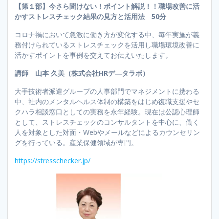
【第１部】今さら聞けない！ポイント解説！！職場改善に活
かすストレスチェック結果の見方と活用法 50分
コロナ禍において急激に働き方が変化する中、毎年実施が義
務付けられているストレスチェックを活用し職場環境改善に
活かすポイントを事例を交えてお伝えいたします。
講師 山本 久美（株式会社HRデ―タラボ）
大手技術者派遣グループの人事部門でマネジメントに携わる
中、社内のメンタルヘルス体制の構築をはじめ復職支援やセ
クハラ相談窓口としての実務を永年経験。現在は公認心理師
として、ストレスチェックのコンサルタントを中心に、働く
人を対象とした対面・Webやメールなどによるカウンセリン
グを行っている。産業保健領域が専門。
https://stresschecker.jp/