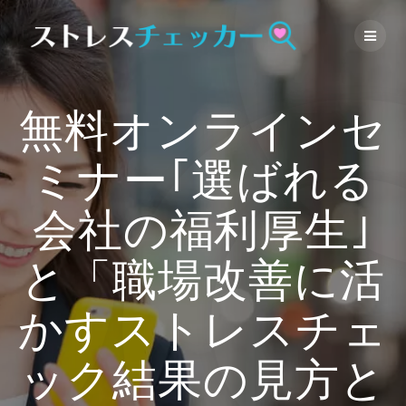
Skip
to
content
無料オンラインセ
ミナー｢選ばれる
会社の福利厚生｣
と「職場改善に活
かすストレスチェ
ック結果の見方と