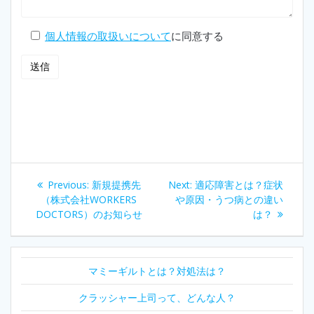
個人情報の取扱いについて
に同意する
投
Previous
Next
Previous:
新規提携先
Next:
適応障害とは？症状
稿
post:
post:
（株式会社WORKERS
や原因・うつ病との違い
DOCTORS）のお知らせ
は？
ナ
ビ
マミーギルトとは？対処法は？
ゲ
クラッシャー上司って、どんな人？