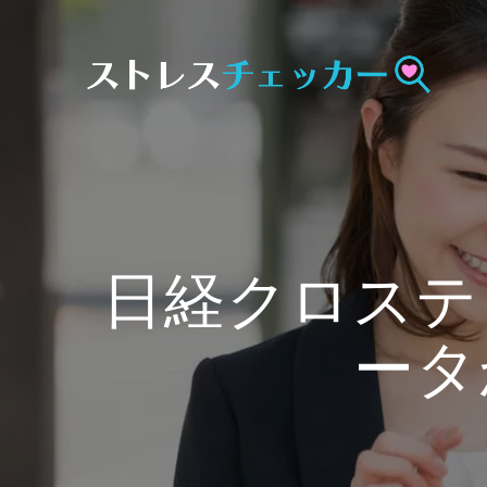
Skip
to
content
日経クロステ
ータ