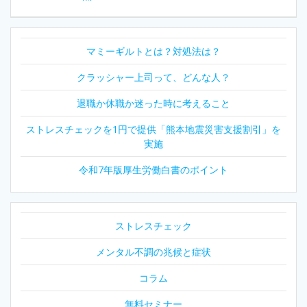
ナ
ビ
マミーギルトとは？対処法は？
ゲ
クラッシャー上司って、どんな人？
ー
退職か休職か迷った時に考えること
シ
ストレスチェックを1円で提供「熊本地震災害支援割引」を
ョ
実施
ン
令和7年版厚生労働白書のポイント
ストレスチェック
メンタル不調の兆候と症状
コラム
無料セミナー