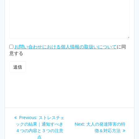
お問い合わせにおける個人情報の取扱いについて
に同
意する
投
Previous
Previous:
ストレスチェ
稿
post:
Next
ックの結果｜通知すべき
Next:
大人の発達障害の特
post:
４つの内容と３つの注意
徴＆対応方法
点