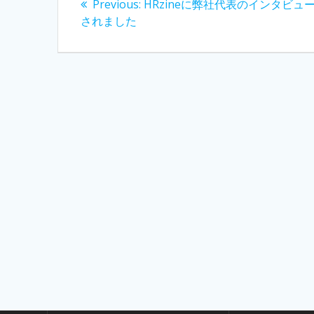
Previous
Previous:
HRzineに弊社代表のインタビュ
稿
post:
されました
ナ
ビ
ゲ
ー
シ
ョ
ン