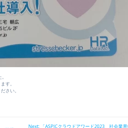
た。
ります。
ください。
Next
Next:
「ASPICクラウドアワード2023 社会業