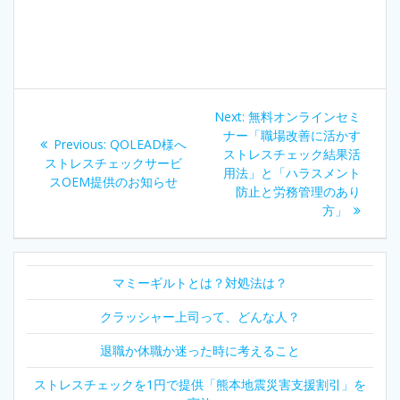
投
Next
Next:
無料オンラインセミ
稿
post:
ナー「職場改善に活かす
Previous
Previous:
QOLEAD様へ
ストレスチェック結果活
post:
ストレスチェックサービ
ナ
用法」と「ハラスメント
スOEM提供のお知らせ
防止と労務管理のあり
ビ
方」
ゲ
マミーギルトとは？対処法は？
ー
クラッシャー上司って、どんな人？
シ
退職か休職か迷った時に考えること
ョ
ストレスチェックを1円で提供「熊本地震災害支援割引」を