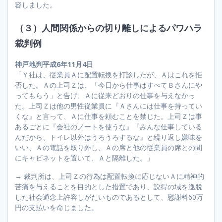
容しました。
（３）人間関係からの切り離しによるパワハラ
裁判例
神戸地判平成6年11月4日
「Ｙ社は、従業員Ａに配置転換を打診したが、Ａはこれを拒
否した。Ａの上司Ｚは、「今日から仕事はすべてＢさんにや
ってもらう」と告げ、Ａに従来どおりの仕事を与えなかっ
た。上司Ｚは他の男性従業員に『Ａさんには仕事を持ってい
くな』と言って、Ａに仕事を頼むことを禁じた。上司Ｚは事
あるごとに『会社のノートを使うな』『みんな仕事している
んだから、トイレ以外はうろうろするな』と繰り返し嫌味を
いい、Ａの電話を取り外し、Ａの席と他の従業員の席との間
にキャビネットを置いて、Ａと隔離した。」
→ 裁判所は、上司Ｚの行為は配置転換に応じないＡに精神的
苦痛を与えることを目的とした措置であり、説得の域を逸脱
した社会通念上許容しがたいものであるとして、慰謝料60万
円の支払いを命じました。