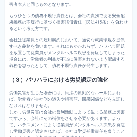
害者本人と同じものとなります。
もうひとつの債務不履行責任とは、会社の責務である安全配
慮義務の不履行に基づく損害賠償責任（民法415条）を負わせ
るという考え方です。
会社は従業員との雇用契約において、適切な就業環境を提供
すべき義務を負います。それにもかかわらず、パワハラ問題
を放置して従業員がメンタルヘルス疾患を発症してしまった
場合には、労働者の利益が不当に侵害されないよう配慮する
義務を怠ったとして、債務不履行責任が発生します。
（３）パワハラにおける労災認定の強化
労働災害が生じた場合には、民法の原則的なルールによれ
ば、労働者が会社側の過失や損害額、因果関係などを立証し
なければなりません。
しかし労働災害は会社の営利活動によって生じる業務上災害
ですから、会社にその補償をさせる必要があります。よっ
て、ハラスメントにより従業員がメンタルヘルス疾患を発症
し労働災害と認定されれば、会社は労災補償責任を負うこと