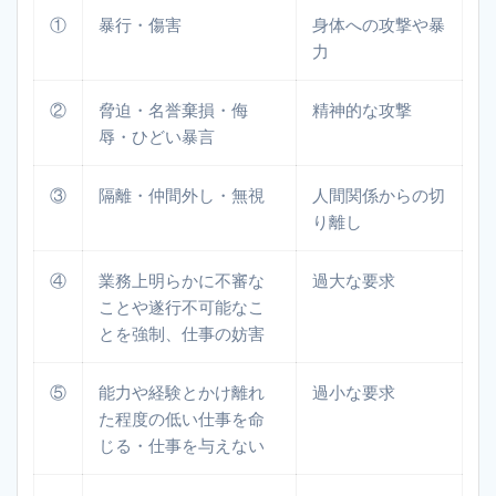
①
暴行・傷害
身体への攻撃や暴
力
②
脅迫・名誉棄損・侮
精神的な攻撃
辱・ひどい暴言
③
隔離・仲間外し・無視
人間関係からの切
り離し
④
業務上明らかに不審な
過大な要求
ことや遂行不可能なこ
とを強制、仕事の妨害
⑤
能力や経験とかけ離れ
過小な要求
た程度の低い仕事を命
じる・仕事を与えない