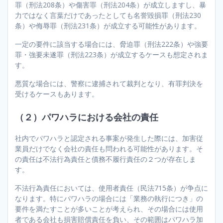
罪（刑法208条）や傷害罪（刑法204条）が成立しますし、暴
力ではなく言葉だけであったとしても名誉毀損罪（刑法230
条）や侮辱罪（刑法231条）が成立する可能性があります。
一定の要件に該当する場合には、脅迫罪（刑法222条）や強要
罪・強要未遂罪（刑法223条）が成立するケースも想定されま
す。
悪質な場合には、警察に逮捕されて裁判となり、有罪判決を
受けるケースもあります。
（２）パワハラにおける会社の責任
社内でパワハラと認定される事案が発生した際には、加害従
業員だけでなく会社の責任も問われる可能性があります。そ
の責任は不法行為責任と債務不履行責任の２つが存在しま
す。
不法行為責任においては、使用者責任（民法715条）が争点に
なります。特にパワハラの場合には「業務の執行につき」の
要件を満たすことが多いことが考えられ、その場合には使用
者である会社も損害賠償責任を負い、その範囲はパワハラ加