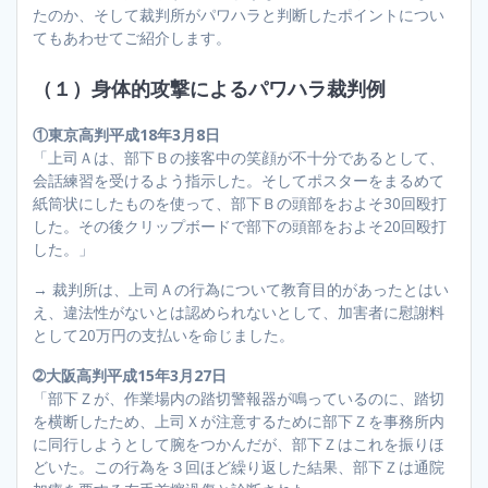
たのか、そして裁判所がパワハラと判断したポイントについ
てもあわせてご紹介します。
（１）身体的攻撃によるパワハラ裁判例
①東京高判平成18年3月8日
「上司Ａは、部下Ｂの接客中の笑顔が不十分であるとして、
会話練習を受けるよう指示した。そしてポスターをまるめて
紙筒状にしたものを使って、部下Ｂの頭部をおよそ30回殴打
した。その後クリップボードで部下の頭部をおよそ20回殴打
した。」
→ 裁判所は、上司Ａの行為について教育目的があったとはい
え、違法性がないとは認められないとして、加害者に慰謝料
として20万円の支払いを命じました。
➁大阪高判平成15年3月27日
「部下Ｚが、作業場内の踏切警報器が鳴っているのに、踏切
を横断したため、上司Ｘが注意するために部下Ｚを事務所内
に同行しようとして腕をつかんだが、部下Ｚはこれを振りほ
どいた。この行為を３回ほど繰り返した結果、部下Ｚは通院