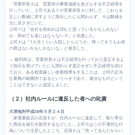
「営業所長Ａは、営業所の事業成績を改ざんする不正経理を
行っていた。上司であるＹが営業所長Ａに対して、これらを
正しい数値に戻すように指示したにも関わらず、Ａは数値を
元に戻さずにいた。
上司Ｙは『会社を辞めれば済むと思っているかもしれない
が、辞めても楽にはならないぞ』と叱責した。
上司Ｘは『1カ月くらい入院したらどうか。帰ってきてもお前
の席はないかもしれないな』と発言した。
→ 裁判所は、営業所長Ａは不正経理を行っており是正するよ
う指示を受けていたにも関わらず是正せずに不正経理を続け
ており、ある程度厳しい改善指導をすることは、上司の正当
な業務の範囲内であるというべきであり、違法なものという
ことはできないと認定しました。
（２）社内ルールに違反した者への叱責
大津地判平成30年５月２４日
「家電量販店の店員Ｅが、社内ルールに違反して、取り寄せ
た商品を値引き販売するなどした。上司Ｄはこの不適切な行
為について注意したところ、店員Ｅは『売ってるんだからい