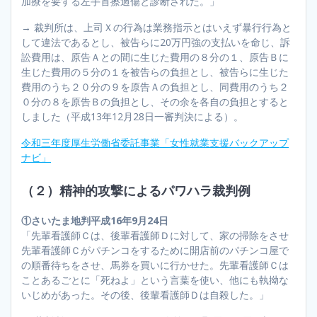
加療を要する左手首擦過傷と診断された。」
→ 裁判所は、上司Ｘの行為は業務指示とはいえず暴行行為と
して違法であるとし、被告らに20万円強の支払いを命じ、訴
訟費用は、原告Ａとの間に生じた費用の８分の１、原告Ｂに
生じた費用の５分の１を被告らの負担とし、被告らに生じた
費用のうち２０分の９を原告Ａの負担とし、同費用のうち２
０分の８を原告Ｂの負担とし、その余を各自の負担とすると
しました（平成13年12月28日一審判決による）。
令和三年度厚生労働省委託事業「女性就業支援バックアップ
ナビ」
（２）精神的攻撃によるパワハラ裁判例
①さいたま地判平成16年9月24日
「先輩看護師Ｃは、後輩看護師Ｄに対して、家の掃除をさせ
先輩看護師Ｃがパチンコをするために開店前のパチンコ屋で
の順番待ちをさせ、馬券を買いに行かせた。先輩看護師Ｃは
ことあるごとに「死ねよ」という言葉を使い、他にも執拗な
いじめがあった。その後、後輩看護師Ｄは自殺した。」