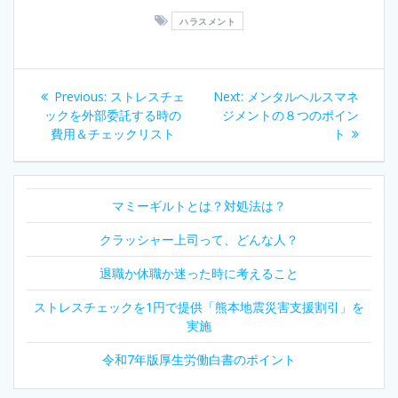
ハラスメント
投
Previous
Next
Previous:
ストレスチェ
Next:
メンタルヘルスマネ
稿
post:
post:
ックを外部委託する時の
ジメントの８つのポイン
費用＆チェックリスト
ト
ナ
ビ
マミーギルトとは？対処法は？
ゲ
クラッシャー上司って、どんな人？
ー
退職か休職か迷った時に考えること
シ
ストレスチェックを1円で提供「熊本地震災害支援割引」を
実施
ョ
令和7年版厚生労働白書のポイント
ン