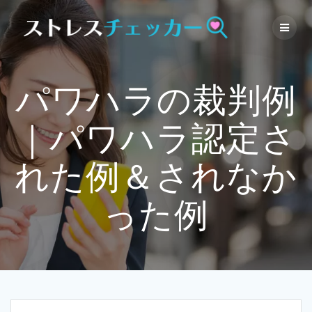
Skip
to
content
パワハラの裁判例
｜パワハラ認定さ
れた例＆されなか
った例