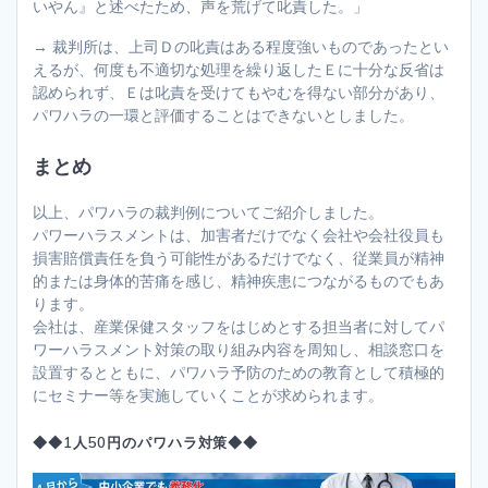
いやん』と述べたため、声を荒げて叱責した。」
→ 裁判所は、上司Ｄの叱責はある程度強いものであったとい
えるが、何度も不適切な処理を繰り返したＥに十分な反省は
認められず、Ｅは叱責を受けてもやむを得ない部分があり、
パワハラの一環と評価することはできないとしました。
まとめ
以上、パワハラの裁判例についてご紹介しました。
パワーハラスメントは、加害者だけでなく会社や会社役員も
損害賠償責任を負う可能性があるだけでなく、従業員が精神
的または身体的苦痛を感じ、精神疾患につながるものでもあ
ります。
会社は、産業保健スタッフをはじめとする担当者に対してパ
ワーハラスメント対策の取り組み内容を周知し、相談窓口を
設置するとともに、パワハラ予防のための教育として積極的
にセミナー等を実施していくことが求められます。
◆◆1人50円のパワハラ対策◆◆