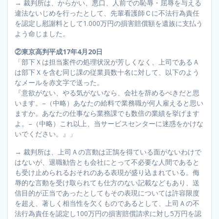
→ 裁判所は、からかい、悪口、人前での恥辱・屈辱を与える
違法ないじめを行ったとして、先輩看護師Ｃに不法行為責任
を認定し慰謝料として1.000万円の損害賠償額を遺族に支払う
よう命じました。
②東京高判平成17年4月20日
「部下Ｘは担当案件の処理状況が芳しくなく、上司であるＡ
は部下Ｘを含む同じ課の従業員数十名に対して、以下のよう
なメールを赤文字で送った。
『意欲がない、やる気がないなら、会社を辞めるべきだと思
います。–（中略）あなたの給料で業務職が何人雇えると思い
ますか。あなたの仕事なら業務課でも数倍の業績を挙げます
よ。–（中略）これ以上、当サービスセンターに迷惑をかけな
いでください。』」
→ 裁判所は、上司Ａの言動は正鵠を得ている面がないわけで
はないが、退職勧告とも会社にとって不必要な人間であると
も受け止められるおそれのある表現が盛り込まれている。侮
辱的な言動を受け取られても仕方のない記載などもあり、送
信目的が正当であったとしてもその表現については許容限度
を超え、著しく相当性を欠くものであるとして、上司Ａの不
法行為責任を認定し100万円の損害賠償請求に対し5万円を認