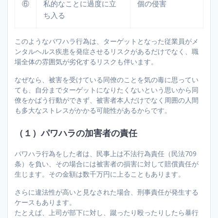
⑥
私的なことに過度に立
個の侵害
ち入る
このようなパワハラ行為は、ターゲットとなった従業員がメ
ンタルヘルス疾患を発症させるリスクがあるだけでなく、職
場全体の雰囲気が劣化するリスクも伴います。
なぜなら、被害を受けている同僚のことを気の毒に思ってい
ても、自分までターゲットになりたくないという思いから同
僚をかばう行動ができず、被害者本人だけでなく周囲の人間
も多大なストレスがかかる可能性があるからです。
（１）パワハラの加害者の責任
パワハラ行為をした者は、民事上は不法行為責任（民法709
条）を負い、その場合には被害者の損害に対して賠償責任が
生じます。その金額は数千万円に上ることもあります。
さらに違法性が高いと見なされた場合、刑事責任が発生する
ケースもあります。
たとえば、上司が部下に対し、蹴ったり殴ったりしたら暴行