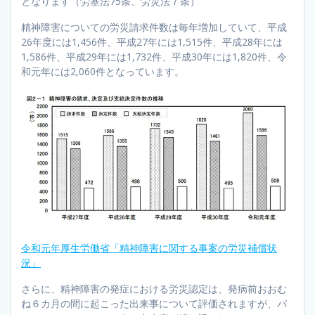
となります（労基法75条、労災法７条）
精神障害についての労災請求件数は毎年増加していて、平成
26年度には1,456件、平成27年には1,515件、平成28年には
1,586件、平成29年には1,732件、平成30年には1,820件、令
和元年には2,060件となっています。
令和元年厚生労働省「精神障害に関する事案の労災補償状
況」
さらに、精神障害の発症における労災認定は、発病前おおむ
ね６カ月の間に起こった出来事について評価されますが、パ