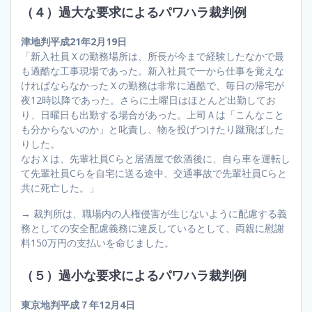
（４）過大な要求によるパワハラ裁判例
津地判平成21年2月19日
「新入社員Ｘの勤務場所は、所長が今まで経験したなかで最
も過酷な工事現場であった。新入社員で一から仕事を覚えな
ければならなかったＸの勤務は非常に過酷で、毎日の帰宅が
夜12時以降であった。さらに土曜日はほとんど出勤してお
り、日曜日も出勤する場合があった。上司Ａは「こんなこと
も分からないのか」と叱責し、物を投げつけたり蹴飛ばした
りした。
なおＸは、先輩社員Cらと居酒屋で飲酒後に、自ら車を運転し
て先輩社員Cらを自宅に送る途中、交通事故で先輩社員Cらと
共に死亡した。」
→ 裁判所は、職場内の人権侵害が生じないように配慮する義
務としての安全配慮義務に違反しているとして、両親に慰謝
料150万円の支払いを命じました。
（５）過小な要求によるパワハラ裁判例
東京地判平成７年12月4日