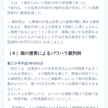
「Ｘは、Ｙ銀行において勤続33年の課長職であった。
Ｙ銀行は、Ｘを従来20代前半の契約社員が担当していた総務
課受付へ配置転換した。」
→ 裁判所は、人事権の行使は経営上の裁量判断に属する事柄
であるが、勤続33年におよび課長まで経験した者にふさわし
い職務であるとはとうてい言えず、退職に追いやる意図をも
ってなされたものであるとして不法行為を構成すると判断し
慰謝料100万円の支払いを命じました。
（６）個の侵害によるパワハラ裁判例
最三小半平成7年9月5日
「会社Ｙは、従業員Ｘらが共産党員又はその同調者であるこ
とのみを理由とし、その職制等を通じて、職場の内外でＸら
を継続的に監視したりＸらと接触等しないよう他の従業員に
働きかけたり、種々の方法を用いてＸらを職場で孤立させる
などした。
さらにＸらを尾行したり、ロッカーを無断で開けて私物であ
る「民青手帳」の写真撮影を行ったりした。」
→ 裁判所は、Ｘらの職場における自由な人間関係を形成する