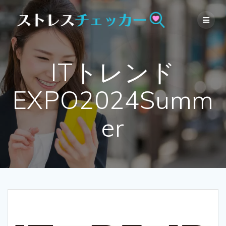
Skip
to
content
ITトレンド
EXPO2024Summ
er