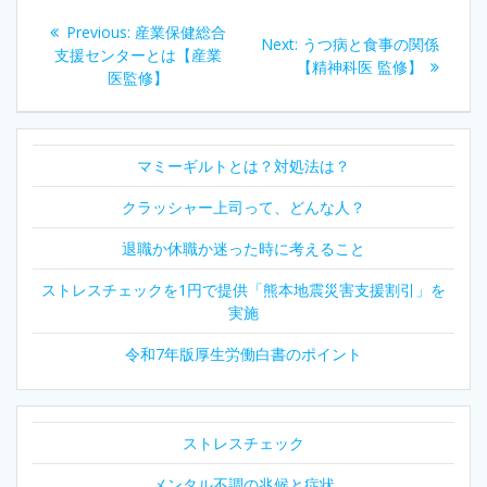
投
Previous
Previous:
産業保健総合
Next
Next:
うつ病と食事の関係
稿
post:
支援センターとは【産業
post:
【精神科医 監修】
医監修】
ナ
ビ
マミーギルトとは？対処法は？
ゲ
クラッシャー上司って、どんな人？
ー
退職か休職か迷った時に考えること
シ
ストレスチェックを1円で提供「熊本地震災害支援割引」を
実施
ョ
令和7年版厚生労働白書のポイント
ン
ストレスチェック
メンタル不調の兆候と症状