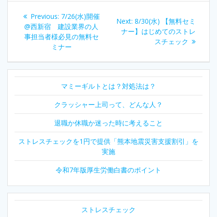
投
Previous
Previous:
7/26(水)開催
Next
Next:
8/30(水) 【無料セミ
稿
post:
@西新宿 建設業界の人
post:
ナー】はじめてのストレ
事担当者様必見の無料セ
スチェック
ナ
ミナー
ビ
マミーギルトとは？対処法は？
ゲ
クラッシャー上司って、どんな人？
ー
退職か休職か迷った時に考えること
シ
ストレスチェックを1円で提供「熊本地震災害支援割引」を
ョ
実施
ン
令和7年版厚生労働白書のポイント
ストレスチェック