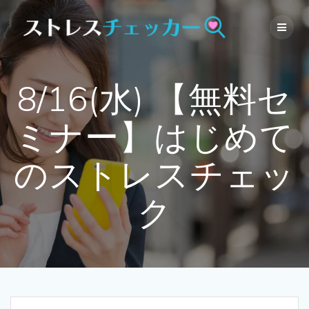
Skip
to
content
8/16(水) 【無料セ
ミナー】はじめて
のストレスチェッ
ク