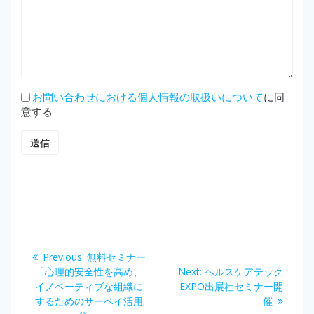
お問い合わせにおける個人情報の取扱いについて
に同
意する
投
Previous
Previous:
無料セミナー
稿
post:
Next
「心理的安全性を高め、
Next:
ヘルスケアテック
post:
イノベーティブな組織に
EXPO出展社セミナー開
ナ
するためのサーベイ活用
催