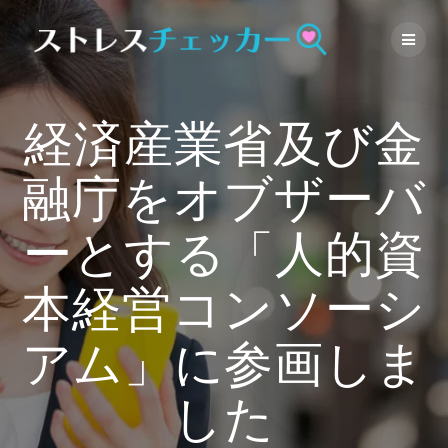
Skip
to
content
経済産業省及び金
融庁をオブザーバ
ーとする「人的資
本経営コンソーシ
アム」に参画しま
した