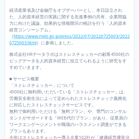
経済産業省及び金融庁をオブザーバーとし、本日設立され
た、人的資本経営の実践に関する先進事例の共有、企業間協
力に向けた議論、効果的な情報開示の検討を行う「人的資本
経営コンソーシアム」
（
https://www.meti.go.jp/press/2022/07/20220725003/2022
0725003.html
）に参画しました。
株式会社HRデータラボはストレスチェッカーの顧客4500社の
ビッグデータを人的資本経営に役立てられるように研究をす
すめていきます。
■ サービス概要
「ストレスチェッカー」について
4500社に御利用いただいている「ストレスチェッカー」は、
労働安全衛生法によって定められたストレスチェック義務化
に対応したストレスチェックサービスです。
無料で御利用いただける「無料プラン」や、専門のコンサル
タントがサポートする「WEB代行プラン」があり、従業員の
ワークエンゲージメントや職場のハラスメント調査ができる
プランもあります。
今年はストレスチェッカー導入企業102社が「健康経営優良法