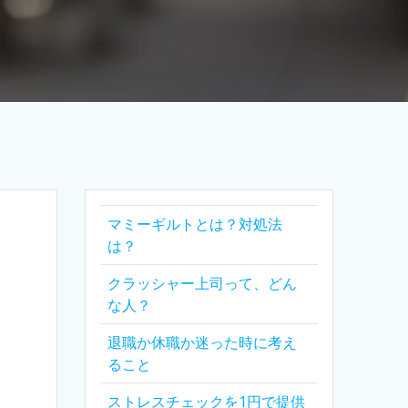
マミーギルトとは？対処法
は？
クラッシャー上司って、どん
な人？
退職か休職か迷った時に考え
ること
ストレスチェックを1円で提供