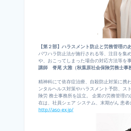
【第２部】ハラスメント防止と労務管理のあ
パワハラ防止法が施行される等、注目を集
や、おこってしまった場合の対応方法等を
講師 脊尾 大雅（秋葉原社会保険労務士事務
精神科にて依存症治療、自殺防止対策に携わ
ンタルヘルス対策やハラスメント予防、ストレ
険労 務士事務所を設立。 企業の労務管理
在は、社員シェア システム、末期がん 患者
http://aso-ex.jp/