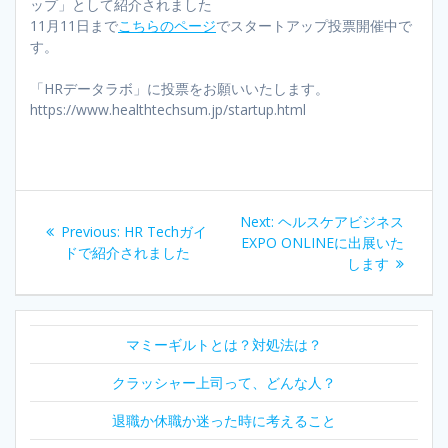
ップ」として紹介されました
11月11日まで
こちらのページ
でスタートアップ投票開催中で
す。
「HRデータラボ」に投票をお願いいたします。
https://www.healthtechsum.jp/startup.html
投
Next
Next:
ヘルスケアビジネス
Previous
Previous:
HR Techガイ
稿
post:
EXPO ONLINEに出展いた
post:
ドで紹介されました
します
ナ
ビ
マミーギルトとは？対処法は？
ゲ
クラッシャー上司って、どんな人？
ー
退職か休職か迷った時に考えること