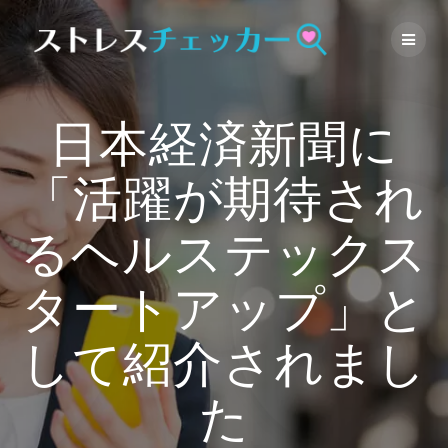
Skip
to
content
日本経済新聞に
「活躍が期待され
るヘルステックス
タートアップ」と
して紹介されまし
た