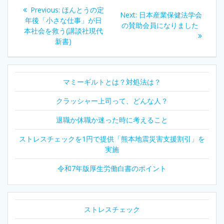
投
Previous
Previous:
ほんとうの定
Next
Next:
日本産業保健法学会
稿
post:
年後「小さな仕事」が日
post:
の賛助会員になりました
本社会を救う(講談社現代
ナ
新書)
ビ
マミーギルトとは？対処法は？
ゲ
クラッシャー上司って、どんな人？
ー
退職か休職か迷った時に考えること
シ
ストレスチェックを1円で提供「熊本地震災害支援割引」を
ョ
実施
ン
令和7年版厚生労働白書のポイント
ストレスチェック